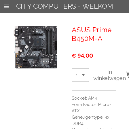
CITY COMPUTERS - WELKOM
Ga
direct
naar
de
ASUS Prime
hoofdinhoud
B450M-A
€ 94,00
In
winkelwagen
Socket: AM4
Form Factor: Micro-
ATX
Geheugentype: 4x
DDR4