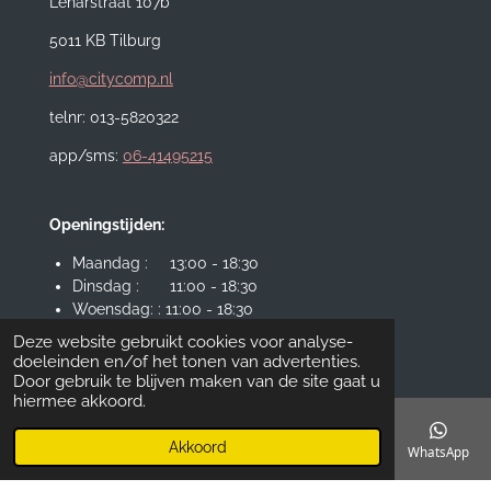
Leharstraat 107b
5011 KB Tilburg
info@citycomp.nl
telnr: 013-5820322
app/sms:
06-41495215
Openingstijden:
Maandag : 13:00 - 18:30
Dinsdag : 11:00 - 18:30
Woensdag: : 11:00 - 18:30
Donderdag : 11:00 - 18:30
Deze website gebruikt cookies voor analyse-
Vrijdag : 11:00 - 19:00
doeleinden en/of het tonen van advertenties.
Zaterdag: : 11:00 - 17:30
Door gebruik te blijven maken van de site gaat u
hiermee akkoord.
© 2025 City Computers VOF
Akkoord
E-mailadres
Telefoonnummer
Kaart
Instagram
WhatsApp