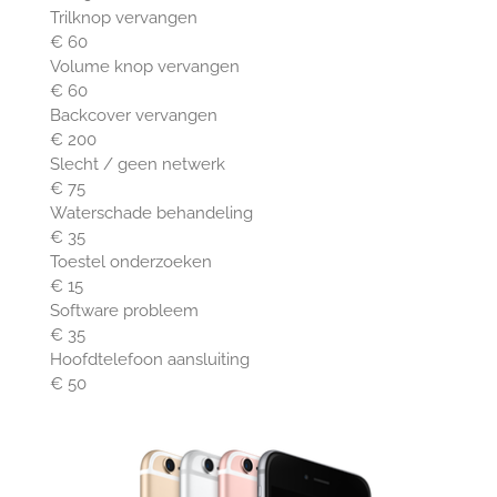
Trilknop vervangen
€ 60
Volume knop vervangen
€ 60
Backcover vervangen
€ 200
Slecht / geen netwerk
€ 75
Waterschade behandeling
€ 35
Toestel onderzoeken
€ 15
Software probleem
€ 35
Hoofdtelefoon aansluiting
€ 50