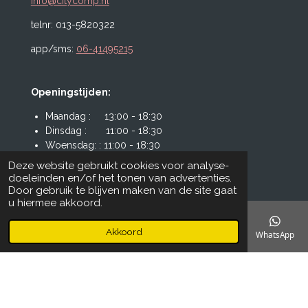
info@citycomp.nl
telnr: 013-5820322
app/sms:
06-41495215
Openingstijden:
Maandag : 13:00 - 18:30
Dinsdag : 11:00 - 18:30
Woensdag: : 11:00 - 18:30
Donderdag : 11:00 - 18:30
Deze website gebruikt cookies voor analyse-
Vrijdag : 11:00 - 19:00
doeleinden en/of het tonen van advertenties.
Zaterdag: : 11:00 - 17:30
Door gebruik te blijven maken van de site gaat
u hiermee akkoord.
© 2025 City Computers VOF
Akkoord
E-mailadres
Telefoonnummer
Kaart
Instagram
WhatsApp