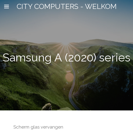
CITY COMPUTERS - WELKOM
Ga
direct
naar
de
hoofdinhoud
Samsung A (2020) series
Scherm glas vervangen