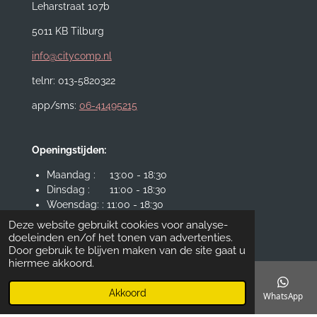
Leharstraat 107b
5011 KB Tilburg
info@citycomp.nl
telnr: 013-5820322
app/sms:
06-41495215
Openingstijden:
Maandag : 13:00 - 18:30
Dinsdag : 11:00 - 18:30
Woensdag: : 11:00 - 18:30
Donderdag : 11:00 - 18:30
Deze website gebruikt cookies voor analyse-
Vrijdag : 11:00 - 19:00
doeleinden en/of het tonen van advertenties.
Zaterdag: : 11:00 - 17:30
Door gebruik te blijven maken van de site gaat u
hiermee akkoord.
© 2025 City Computers VOF
Akkoord
E-mailadres
Telefoonnummer
Kaart
Instagram
WhatsApp