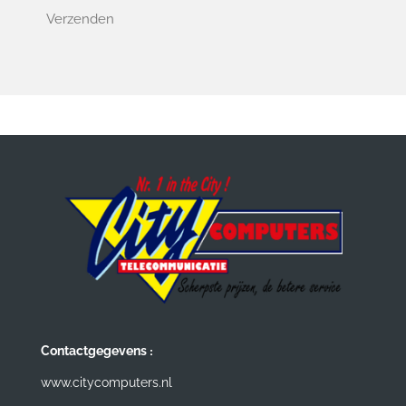
Verzenden
:
Contactgegevens
www.citycomputers.nl