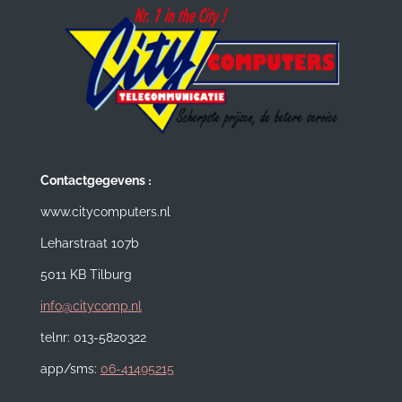
:
Contactgegevens
www.citycomputers.nl
Leharstraat 107b
5011 KB Tilburg
info@citycomp.nl
telnr: 013-5820322
app/sms:
06-41495215