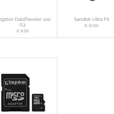
ngston DataTraveler 100
Sandisk Ultra Fit
G3
€ 10,00
€ 8,00