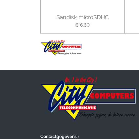
Sandisk microSDHC
€ 6,60
:
Contactgegevens