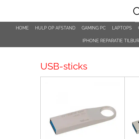
Ga
direct
naar
de
HOME
HULP OP AFSTAND
GAMING PC
LAPTOPS
hoofdinhoud
IPHONE REPARATIE TILBU
USB-sticks