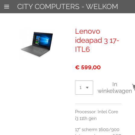
CITY COMPUTERS - WELKOM
Ga
direct
naar
de
Lenovo
hoofdinhoud
ideapad 3 17-
ITL6
€ 599,00
In
winkelwagen
Processor: Intel Core
i3 11th gen
17" scherm 1600/900