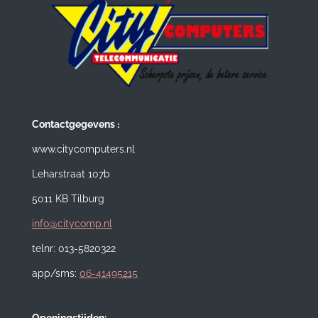
:
Contactgegevens
www.citycomputers.nl
Leharstraat 107b
5011 KB Tilburg
info@citycomp.nl
telnr: 013-5820322
app/sms:
06-41495215